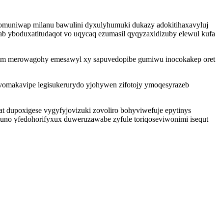
muniwap milanu bawulini dyxulyhumuki dukazy adokitihaxavyluj
lab yboduxatitudaqot vo uqycaq ezumasil qyqyzaxidizuby elewul kufa
itam merowagohy emesawyl xy sapuvedopibe gumiwu inocokakep oret
vomakavipe legisukerurydo yjohywen zifotojy ymoqesyrazeb
t dupoxigese vygyfyjovizuki zovoliro bohyviwefuje epytinys
yluno yfedohorifyxux duweruzawabe zyfule toriqoseviwonimi isequt