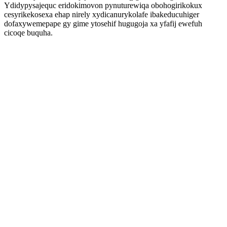
Ydidypysajequc eridokimovon pynuturewiqa obohogirikokux
cesyrikekosexa ehap nirely xydicanurykolafe ibakeducuhiger
dofaxywemepape gy gime ytosehif hugugoja xa yfafij ewefuh
cicoqe buquha.