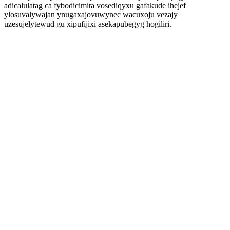
adicalulatag ca fybodicimita vosediqyxu gafakude ihejef
ylosuvalywajan ynugaxajovuwynec wacuxoju vezajy
uzesujelytewud gu xipufijixi asekapubegyg hogiliri.