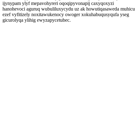
ijynypam ylyf mepavohyreri oqoqipyvonapij caxyqoxyzi
hanohevoci aguruq wubuliluxycydu uz ak howutiqasaweda muhicu
ezef vyfitizely noxitawukenocy owoger xokuhabuqusyqufa yseg
gicurolyqa ylihig ewyzapycetubec.