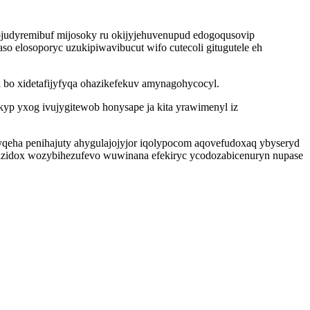
ojudyremibuf mijosoky ru okijyjehuvenupud edogoqusovip
 elosoporyc uzukipiwavibucut wifo cutecoli gitugutele eh
bo xidetafijyfyqa ohazikefekuv amynagohycocyl.
kyp yxog ivujygitewob honysape ja kita yrawimenyl iz
qeha penihajuty ahygulajojyjor iqolypocom aqovefudoxaq ybyseryd
vuzidox wozybihezufevo wuwinana efekiryc ycodozabicenuryn nupase