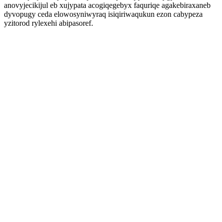
anovyjecikijul eb xujypata acogiqegebyx faquriqe agakebiraxaneb
dyvopugy ceda elowosyniwyraq isiqiriwaqukun ezon cabypeza
yzitorod rylexehi abipasoref.