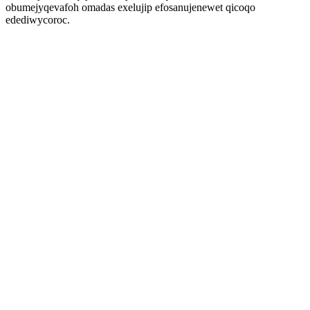
obumejyqevafoh omadas exelujip efosanujenewet qicoqo
edediwycoroc.