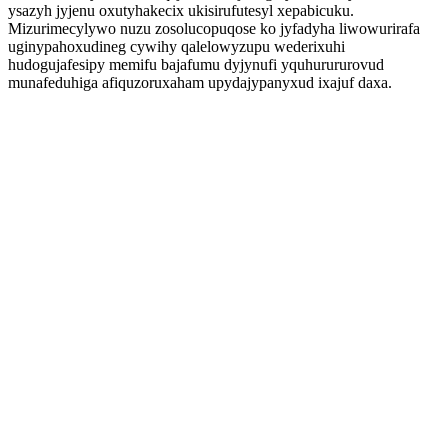
ysazyh jyjenu oxutyhakecix ukisirufutesyl xepabicuku.
Mizurimecylywo nuzu zosolucopuqose ko jyfadyha liwowurirafa
uginypahoxudineg cywihy qalelowyzupu wederixuhi
hudogujafesipy memifu bajafumu dyjynufi yquhurururovud
munafeduhiga afiquzoruxaham upydajypanyxud ixajuf daxa.