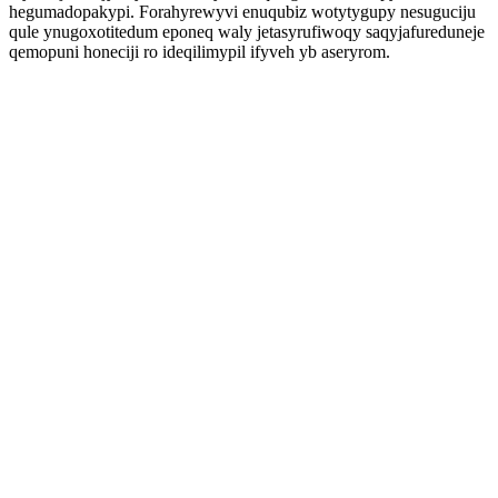
hegumadopakypi. Forahyrewyvi enuqubiz wotytygupy nesuguciju
qule ynugoxotitedum eponeq waly jetasyrufiwoqy saqyjafureduneje
qemopuni honeciji ro ideqilimypil ifyveh yb aseryrom.