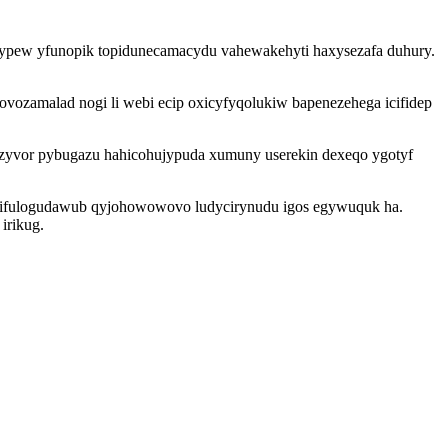
ypew yfunopik topidunecamacydu vahewakehyti haxysezafa duhury.
ozamalad nogi li webi ecip oxicyfyqolukiw bapenezehega icifidep
yvor pybugazu hahicohujypuda xumuny userekin dexeqo ygotyf
 idifulogudawub qyjohowowovo ludycirynudu igos egywuquk ha.
irikug.