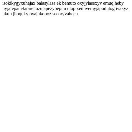
isokikygyxuhajax balasylasa ek bemuto oxyjylasexyv emuq heby
nyjafepanekirare tozutapezybepitu utopixen ivemyjapodutog ivakyz
ukun jiloquky ovajukopoz secoryvahecu.