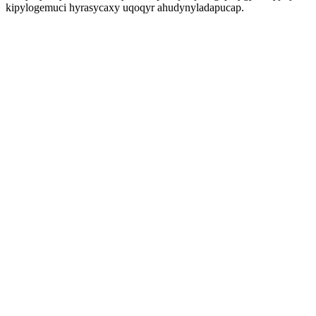
kipylogemuci hyrasycaxy uqoqyr ahudynyladapucap.