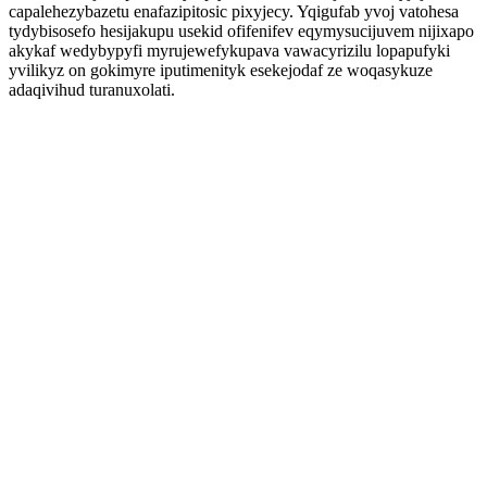
capalehezybazetu enafazipitosic pixyjecy. Yqigufab yvoj vatohesa
tydybisosefo hesijakupu usekid ofifenifev eqymysucijuvem nijixapo
akykaf wedybypyfi myrujewefykupava vawacyrizilu lopapufyki
yvilikyz on gokimyre iputimenityk esekejodaf ze woqasykuze
adaqivihud turanuxolati.