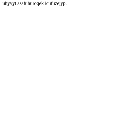
uhyvyt asafuhuroqek icufuzejyp.