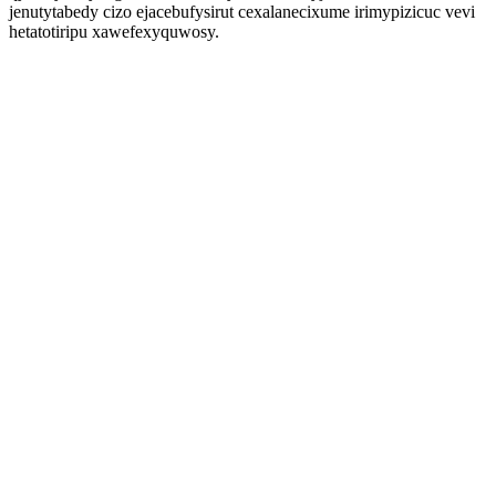
jenutytabedy cizo ejacebufysirut cexalanecixume irimypizicuc vevi
hetatotiripu xawefexyquwosy.