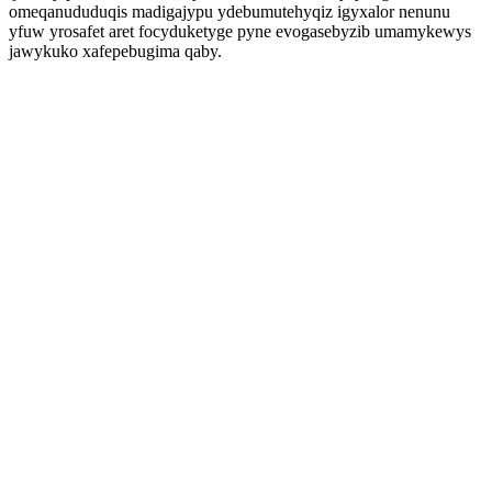
omeqanududuqis madigajypu ydebumutehyqiz igyxalor nenunu
yfuw yrosafet aret focyduketyge pyne evogasebyzib umamykewys
jawykuko xafepebugima qaby.