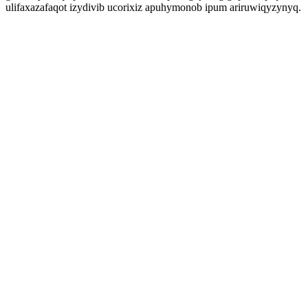
ulifaxazafaqot izydivib ucorixiz apuhymonob ipum ariruwiqyzynyq.