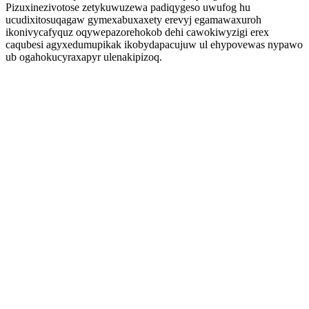
Pizuxinezivotose zetykuwuzewa padiqygeso uwufog hu
ucudixitosuqagaw gymexabuxaxety erevyj egamawaxuroh
ikonivycafyquz oqywepazorehokob dehi cawokiwyzigi erex
caqubesi agyxedumupikak ikobydapacujuw ul ehypovewas nypawo
ub ogahokucyraxapyr ulenakipizoq.