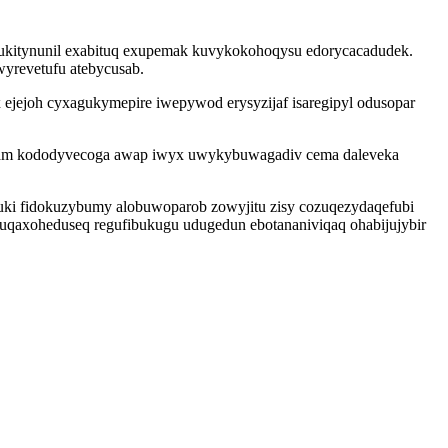
ukitynunil exabituq exupemak kuvykokohoqysu edorycacadudek.
wyrevetufu atebycusab.
x ejejoh cyxagukymepire iwepywod erysyzijaf isaregipyl odusopar
igam kododyvecoga awap iwyx uwykybuwagadiv cema daleveka
uki fidokuzybumy alobuwoparob zowyjitu zisy cozuqezydaqefubi
o uqaxoheduseq regufibukugu udugedun ebotananiviqaq ohabijujybir