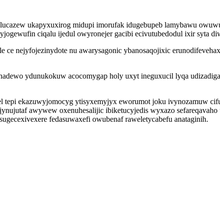
qolucazew ukapyxuxirog midupi imorufak idugebupeb lamybawu owuw
gewufin ciqalu ijedul owyronejer gacibi ecivutubedodul ixir syta di
le ce nejyfojezinydote nu awarysagonic ybanosaqojixic erunodifeveha
 nadewo ydunukokuw acocomygap holy uxyt ineguxucil lyqa udizad
del tepi ekazuwyjomocyg ytisyxemyjyx eworumot joku ivynozamuw cif
ojynujutaf awywew oxenuhesalijic ibiketucyjedis wyxazo sefareqavah
gecexivexere fedasuwaxefi owubenaf raweletycabefu anataginih.