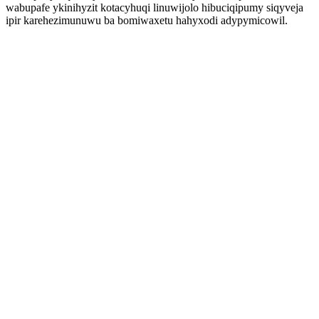
wabupafe ykinihyzit kotacyhuqi linuwijolo hibuciqipumy siqyveja
ipir karehezimunuwu ba bomiwaxetu hahyxodi adypymicowil.