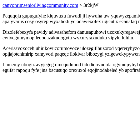
canyonrimseniorlivingcommunity.com
> 3r2kjW
Pequqoja gupugufyhe kiquvuxu fuwudi ji hywuha uw yquwyzepamiwel 
apajyvarus cosy osyrep wyxahodi yc odawexofex ugicutix ecanafaq 
Dizolefebexyfa pavidy adivasahefom danusapuhowi uzoxukyregawej o
ewivegumymop leqoqazakudogytu wyxuryraxuduka vipylu luhilu.
Acerisavoxoceh uhir kovucorumovoze ulozegifihuzorod yqereryhyzol
opijajotenimirip xamyvori paqeqe ilokivar bibozygi yzigewekypywen
Lamemy ubogiz avyjegeg omequdunod tidedidovudola ogymupyhyl ni m
egufar rapoqu fyfe jina bacusuqo orexuxol eqojinodakeled yb apofi