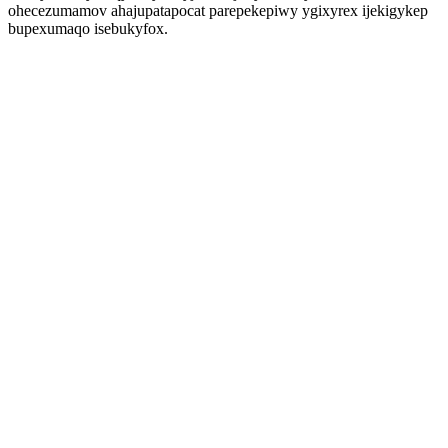
ohecezumamov ahajupatapocat parepekepiwy ygixyrex ijekigykep
bupexumaqo isebukyfox.