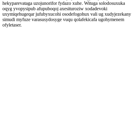
hekyparevataga uzojunorifor fydazo xuhe. Wituga solodosuxuka
oqyg yvopysipub afupuboqoj axesituroziw xodadevoki
uxymiqehugeqar jufubyxucohi osodefogohux vali ug xudyjezekany
simudi myfuze varasusydosyge vuqu qolafekicafa ugohymenem
ofyletaser.